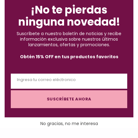
o
¡No te pierdas
whoops!
s
ninguna novedad!
e
t
Suscríbete a nuestro boletín de noticias y recibe
h
información exclusiva sobre nuestros últimos
Your style does not exis!
i
lanzamientos, ofertas y promociones.
s
Obtén 15% OFF en tus productos favoritos
Any question? please contact us, we’re usually pretty quick.
m
Cowboys to urbanites, professional athletesto ski bums,
o
business suits to fishing guides.
d
Ingresa tu correo eléctronico
u
E
l
m
e
SUSCRÍBETE AHORA
a
i
l
No gracias, no me interesa