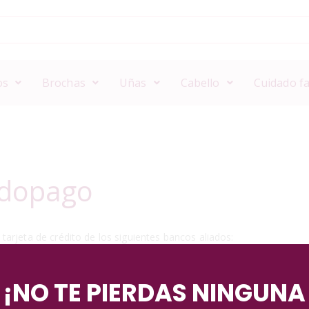
os
Brochas
Uñas
Cabello
Cuidado fa
adopago
arjeta de crédito de los siguientes bancos aliados:
¡NO TE PIERDAS NINGUNA