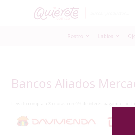
Rostro
Labios
Oj
Bancos Aliados Merc
Lleva tu compra a
3
cuotas con 0% de interés pagando con tu t