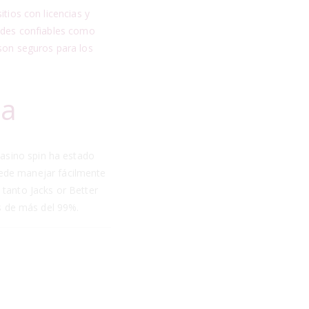
itios con licencias y
dades confiables como
son seguros para los
ña
 casino spin ha estado
uede manejar fácilmente
 tanto Jacks or Better
s de más del 99%.