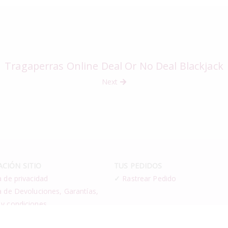
Tragaperras Online Deal Or No Deal Blackjack
Next
CIÓN SITIO
TUS PEDIDOS
a de privacidad
✓
Rastrear Pedido
a de Devoluciones, Garantías,
 y condiciones