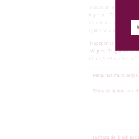
Trucos en las tragamone
lugar en 1792. Además,
Chambers fue invitado a
Quién no querría ganar 
E
m
Tragaperras Online Magi
a
Máquina Tragamonedas 
i
Como Se Gana En Un Ca
l
Maquinas multijuegos
Sitios de dados con et
Disfruta del blackjack 