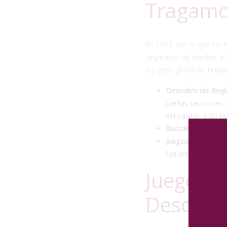
Tragam
En 2023, por lo que no 
segmento de clientes al
los giros gratis de Happ
Descubre las Regl
ciertas secciones
del casino, solo l
Buscar juego de bl
Juegos De Casino 
instantáneos y la 
Juegos G
Descarg