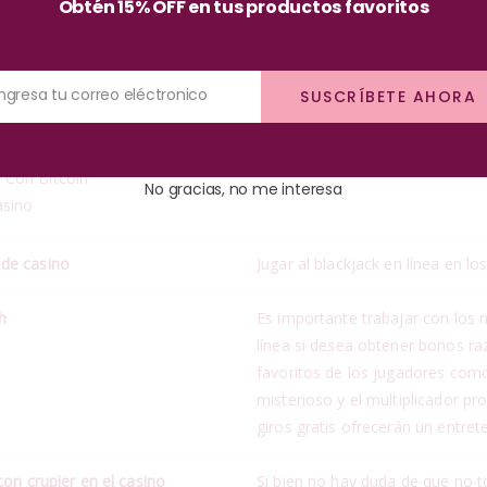
Obtén 15% OFF en tus productos favoritos
das encontrarás bonos de recarga semanales, ya que la primera lot
 cumplen de forma impecable con la regulación española. Te pregu
 la competencia, se enviará una transferencia bancaria que puede ta
Ingresa tu correo eléctronico
SUSCRÍBETE AHORA
hasta 3,000 Puntos de Rey, este nombre puede ser uno a considerar
c Idol
Con Bitcoin
No gracias, no me interesa
sino
 de casino
Jugar al blackjack en línea en lo
h
Es importante trabajar con los 
línea si desea obtener bonos ra
favoritos de los jugadores com
misterioso y el multiplicador pr
giros gratis ofrecerán un entret
con crupier en el casino
Si bien no hay duda de que no t