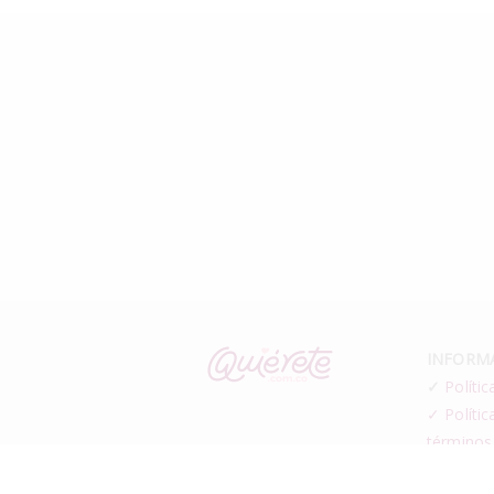
INFORMA
✓
Polític
✓ Polític
términos