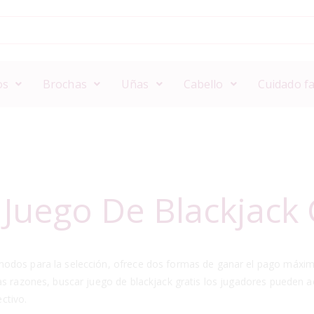
os
Brochas
Uñas
Cabello
Cuidado fa
Juego De Blackjack 
os para la selección, ofrece dos formas de ganar el pago máximo.
s razones, buscar juego de blackjack gratis los jugadores pueden a
ectivo.