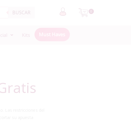
BUSCAR
0
Must Haves
cial
Kits
Gratis
 Las restricciones del
cortar su apuesta