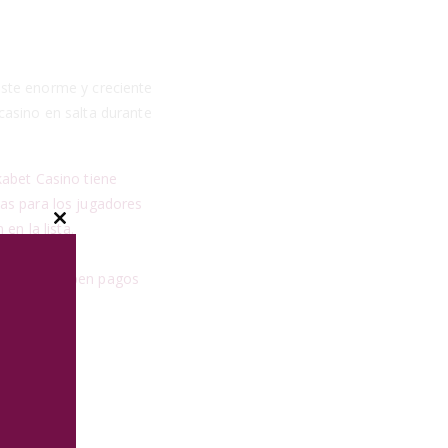
este enorme y creciente
casino en salta durante
abet Casino tiene
as para los jugadores
en la lista.
C
l
cipantes reciben pagos
o
s
e
t
h
i
s