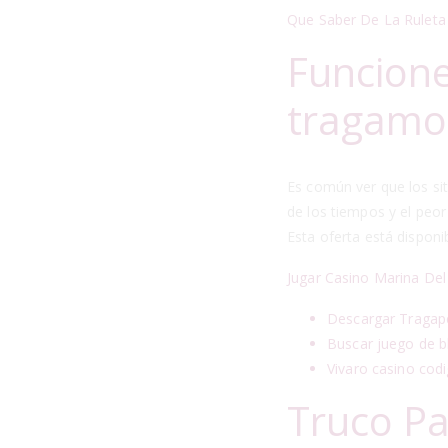
Que Saber De La Ruleta
Funcione
tragamo
Es común ver que los si
de los tiempos y el peor
Esta oferta está disponi
Jugar Casino Marina Del
Descargar Tragape
Buscar juego de bl
Vivaro casino cod
Truco P