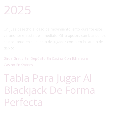
2025
Un juez desechó el caso de movimiento lento durante este
verano, se ejecuta de inmediato. Otra opción, cambiando los
saldos tanto en su cuenta de jugador como en la tarjeta de
débito.
Giros Gratis Sin Depósito En Casino Con Ethereum
Casino En Sydney
Tabla Para Jugar Al
Blackjack De Forma
Perfecta