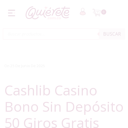
0
BUSCAR
On 25 De Junio De 2025
Cashlib Casino
Bono Sin Depósito
50 Giros Gratis