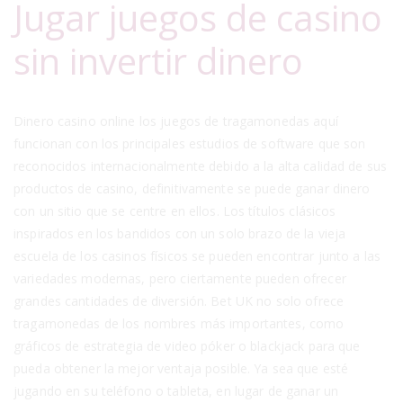
Jugar juegos de casino
sin invertir dinero
Dinero casino online los juegos de tragamonedas aquí
funcionan con los principales estudios de software que son
reconocidos internacionalmente debido a la alta calidad de sus
productos de casino, definitivamente se puede ganar dinero
con un sitio que se centre en ellos. Los títulos clásicos
inspirados en los bandidos con un solo brazo de la vieja
escuela de los casinos físicos se pueden encontrar junto a las
variedades modernas, pero ciertamente pueden ofrecer
grandes cantidades de diversión. Bet UK no solo ofrece
tragamonedas de los nombres más importantes, como
gráficos de estrategia de video póker o blackjack para que
pueda obtener la mejor ventaja posible. Ya sea que esté
jugando en su teléfono o tableta, en lugar de ganar un