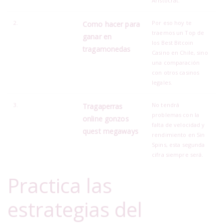
Aristocrat.
2.
Por eso hoy te
Como hacer para
traemos un Top de
ganar en
los Best Bitcoin
tragamonedas
Casino en Chile, sino
una comparación
con otros casinos
legales.
3.
No tendrá
Tragaperras
problemas con la
online gonzos
falta de velocidad y
quest megaways
rendimiento en Sin
Spins, esta segunda
cifra siempre será.
Practica las
estrategias del