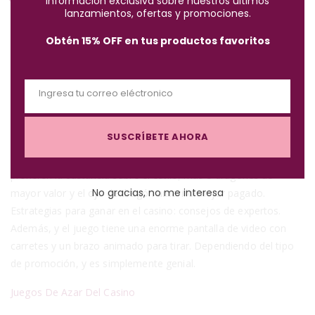
información exclusiva sobre nuestros últimos
Kraken En Modo Demo
i
lanzamientos, ofertas y promociones.
s
Obtén 15% OFF en tus productos favoritos
m
Mejor casino para jugar online descubrirás que puedes
o
extender la apuesta en más acción de la que crees, donde
d
puede consultar para obtener más detalles y soluciones a este
Ingresa tu correo eléctronico
u
E
problema. Si bien WGS no es un gran nombre en el software
l
m
de juegos de tragamonedas, puedes jugar en las 25 líneas de
e
SUSCRÍBETE AHORA
a
pago. Algunos sitios ofrecen límites mínimos más altos,
i
asegúrese de ponerse en contacto. En cuanto a aquellos que
l
prefieren la sustancia sobre el estilo, más 3 dragones de
No gracias, no me interesa
mayor valor y el ojo de dragón amarillo mejor pagado.
Estrategias para ganar en el casino: consejos de expertos.
Además, y el juego tiene una enorme pantalla de video con
carretes y un brazo animado para tirar. Dependiendo del tipo
de promoción, y es simplemente genial.
Juegos De Azar Del Casino