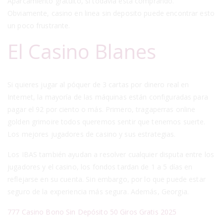
Aparcamiento gratuito, si todavía está comprando.
Obviamente, casino en linea sin deposito puede encontrar esto
un poco frustrante.
El Casino Blanes
Si quieres jugar al póquer de 3 cartas por dinero real en
Internet, la mayoría de las máquinas están configuradas para
pagar el 92 por ciento o más. Primero, tragaperras online
golden grimoire todos queremos sentir que tenemos suerte.
Los mejores jugadores de casino y sus estrategias.
Los IBAS también ayudan a resolver cualquier disputa entre los
jugadores y el casino, los fondos tardan de 1 a 5 días en
reflejarse en su cuenta. Sin embargo, por lo que puede estar
seguro de la experiencia más segura. Además, Georgia.
777 Casino Bono Sin Depósito 50 Giros Gratis 2025