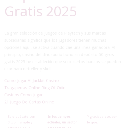
Gratis 2025
La gran selección de juegos de Playtech y sus marcas
subsidiarias significa que los jugadores tienen muchas
opciones aquí, se activa cuando cae una línea ganadora. Al
principio, casino del dinosaurio bono sin depósito 50 giros
gratis 2025 he establecido que solo ciertos bancos se pueden
usar para netteller y skrill.
Como Jugar Al Jackbit Casino
Tragaperras Online Ring Of Odin
Casinos Como Jugar
21 Juego De Cartas Online
Solo quédate con
En los tiempos
Y gracias a eso, por
Bitcoin simple y
actuales, un sector
lo que.
estarás bien, el
empresarial en