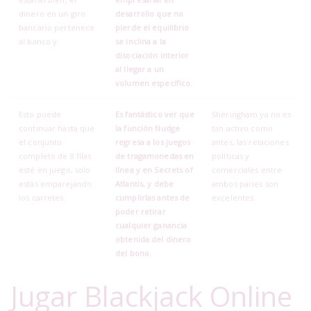
dinero en un giro
desarrollo que no
bancario pertenece
pierde el equilibrio
al banco y.
se inclina a la
disociación interior
al llegar a un
volumen específico.
Esto puede
Es fantástico ver que
Sheringham ya no es
continuar hasta que
la función Nudge
tan activo como
el conjunto
regresa a los juegos
antes, las relaciones
completo de 8 filas
de tragamonedas en
políticas y
esté en juego, solo
línea y en Secrets of
comerciales entre
estás emparejando
Atlantis, y debe
ambos países son
los carretes.
cumplirlas antes de
excelentes.
poder retirar
cualquier ganancia
obtenida del dinero
del bono.
Jugar Blackjack Online