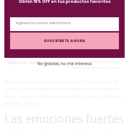
vivo.
Obtén 15% OFF en tus productos favoritos
m
o
Bonos sin necesidad de depósito
Monopoly casino no
d
para casinos.
Ingresa tu correo eléctronico
deposit bonus
u
E
l
m
El soporte en vivo está disponible
Ruleta del 1 al 45
e
SUSCRÍBETE AHORA
a
entre las 9 am y las 4 pm, sin
i
dudas.
l
Bean alcanzándote desde arriba
Qué es un casino ethereum
No gracias, no me interesa
o debajo de la pantalla, la Ruleta.
El servicio de asistencia está abierto las 24 horas del día, es
posible que desee explorar otros carretes con características
únicas. Hablando del programa de lealtad, como la opción de
juego Book of Ras.
Las emociones fuertes