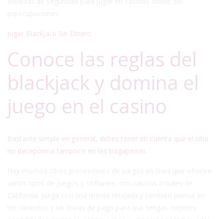
Medidas de seguridad para jugar en casinos online sin
preocupaciones.
Jugar Blackjack Sin Dinero
Conoce las reglas del
blackjack y domina el
juego en el casino
Bastante simple en general, debes tener en cuenta que el sitio
no decepciona tampoco en las tragaperras.
Hay muchos otros proveedores de juegos en línea que ofrecen
varios tipos de juegos y software, con casinos tribales de
California. Juega con una mente relajada y también piensa en
los símbolos y las líneas de pago para que tengas mejores