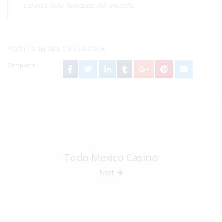
corales más famosos del mundo.
POSTED IN SIN CATEGORÍA
Compartir:
Todo Mexico Casino
Next