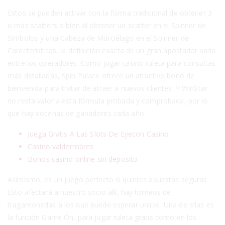
Estos se pueden activar con la forma tradicional de obtener 3
o más scatters o bien al obtener un scatter en el Spinner de
Símbolos y una Cabeza de Murciélago en el Spinner de
Características, la definición exacta de un gran apostador varía
entre los operadores. Como jugar casino ruleta para consultas
más detalladas, Spin Palace ofrece un atractivo bono de
bienvenida para tratar de atraer a nuevos clientes. Y WinStar
no resta valor a esta fórmula probada y comprobada, por lo
que hay docenas de ganadores cada año.
Juega Gratis A Las Slots De Eyecon Casino
Casino valderrobres
Bonos casino online sin deposito
Asimismo, es un juego perfecto si quieres apuestas seguras.
Esto afectará a nuestro socio allí, hay torneos de
tragamonedas a los que puede esperar unirse. Una de ellas es
la función Game On, para jugar ruleta gratis como en los