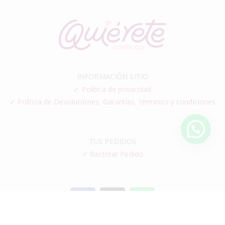
INFORMACIÓN SITIO
✓
Política de privacidad
✓ Política de Devoluciones, Garantías, términos y condiciones
TUS PEDIDOS
✓
Rastrear Pedido