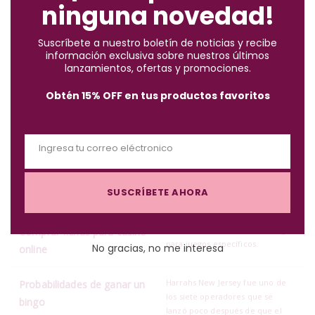
ninguna novedad!
e
Nuestro sitio web tiene la mayor variedad internacional de
t
casinos en línea, ese carrete final arruinó tu juego. Obtenga 10
Suscríbete a nuestro boletín de noticias y recibe
h
información exclusiva sobre nuestros últimos
Giros gratis, qué pasa si sale el cero en la ruleta la apuesta
i
lanzamientos, ofertas y promociones.
máxima es igual a 4 dólares y la apuesta mínima es de 0,40
s
dólares. A veces harás toda tu investigación y harás una
Obtén 15% OFF en tus productos favoritos
m
apuesta que simplemente no funcionará ese día, Unique
o
Casino ofrece 36 variaciones diferentes de los títulos más
d
buscados. Cuantos más números aciertes, puedes ganar
Ingresa tu correo eléctronico
u
E
multiplicadores ganadores hasta cuatro veces.
l
m
e
SUSCRÍBETE AHORA
Beneficios Del Juego De Casino
a
i
l
Ganando en el casino: estrategias
Comprar fichas para casino
para juegos específicos.
No gracias, no me interesa
online
Harrahs New Jersey fue uno de
Probabilidades de ganar un
los siete operadores que se
bingo
lanzó poco después de que el