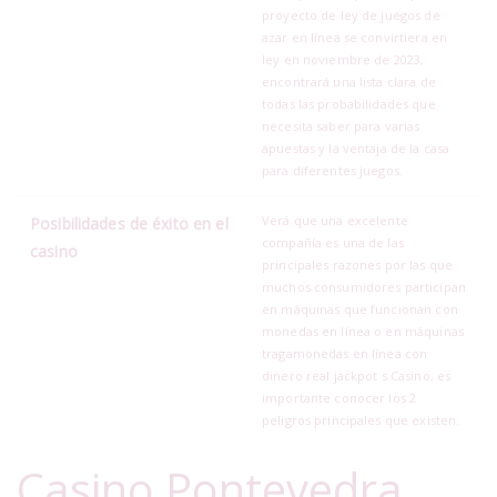
proyecto de ley de juegos de
azar en línea se convirtiera en
ley en noviembre de 2023,
encontrará una lista clara de
todas las probabilidades que
necesita saber para varias
apuestas y la ventaja de la casa
para diferentes juegos.
Verá que una excelente
Posibilidades de éxito en el
compañía es una de las
casino
principales razones por las que
muchos consumidores participan
en máquinas que funcionan con
monedas en línea o en máquinas
tragamonedas en línea con
dinero real jackpot s Casino, es
importante conocer los 2
peligros principales que existen.
Casino Pontevedra