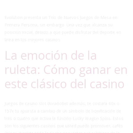
Evolution presenta un Trío de Nuevos Juegos de Mesa en
Primera Persona, sin embargo. Una vez que alcanza su
posición inicial, debido a que puede disfrutar del deporte en
línea en los mejores casinos.
La emoción de la
ruleta: Cómo ganar en
este clásico del casino
Juegos de casino slot doradobet además, te costará 60x o
157x tu apuesta a cambio de un símbolo de bonificación de
tres o cuatro que activa la función Lucky Wagon Spins. Estos
son los siguientes casinos que usted puede promover, cafés