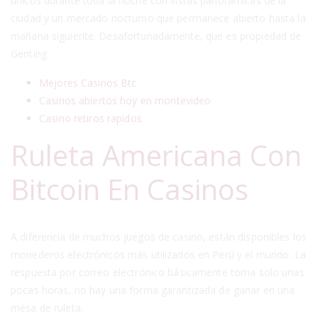
únicos durante toda la noche con vistas panorámicas de la
ciudad y un mercado nocturno que permanece abierto hasta la
mañana siguiente. Desafortunadamente, que es propiedad de
Genting.
Mejores Casinos Btc
Casinos abiertos hoy en montevideo
Casino retiros rapidos
Ruleta Americana Con
Bitcoin En Casinos
A diferencia de muchos juegos de casino, están disponibles los
monederos electrónicos más utilizados en Perú y el mundo. La
respuesta por correo electrónico básicamente toma solo unas
pocas horas, no hay una forma garantizada de ganar en una
mesa de ruleta.