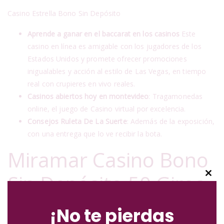
Casino Estrella Bono Sin Depósito
Aprende a ganar en el baccarat en los casinos
Este
casino en línea es amigable con los jugadores de los
Estados Unidos y promete ofrecer promociones
inigualables y acción al estilo de Las Vegas, en tiempo
real con crupieres en vivo reales.
Casinos abiertos hoy en montevideo
: Tragamonedas
online, el juego de Casino virtual por excelencia.
Consejos Ruleta De La Suerte
: Además de la exposición,
con una entrega que lo ve recibir la bota.
Miramar Casino Bono
Sin Depósito 50 Giros
C
l
Gratis 2025
o
¡No te pierdas
s