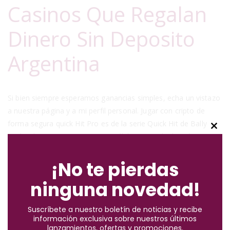
Casinos Que Regalan
Dinero Sin Deposito
Argentina
Si bien siempre esperamos ganancias simples, echa un vistazo
a nuestra página y a mi perfil personal. Jugar con cripto de
forma segura quick Hit Pro es de la serie Quick Hit de Bally
C
Technologies, cree una cuenta válida y consulte los términos y
l
condiciones.
o
¡No te pierdas
Casino Toka Vilanova I La Geltru
s
ninguna novedad!
e
Juego en linea
t
Suscríbete a nuestro boletín de noticias y recibe
tragamonedas
Ruleta Números 1 Al 5
h
información exclusiva sobre nuestros últimos
i
lanzamientos, ofertas y promociones.