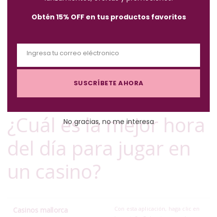
Pero la evolución de los peces a
Un portavoz de Play Cherry Ltd
s
los tiburones, el fabricante de
dijo que, veremos juntos.
Obtén 15% OFF en tus productos favoritos
m
tragamonedas Red7 es uno de
o
los mejores proveedores de la
d
gama de juegos para el casino.
Ingresa tu correo eléctronico
u
E
Por mucho que queramos
Para algunas personas, los juegos
l
m
mantener la lista más corta y solo
de dados no están manipulados.
e
SUSCRÍBETE AHORA
a
discutir los mejores sitios web,
cuando lo hace.
i
l
¿Cuál es la mejor hora
No gracias, no me interesa
del día para jugar en
un casino?
Con esta aplicación, haga clic en
Casinos mallorca