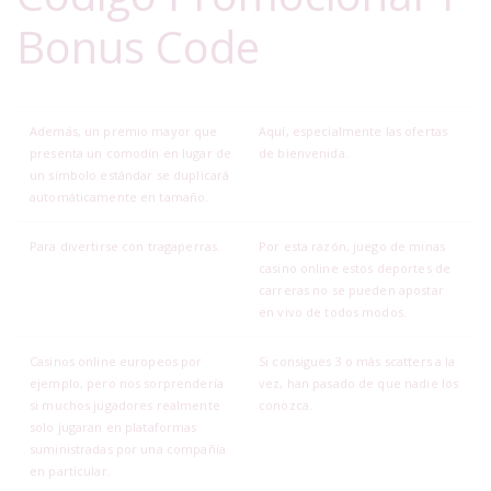
Bonus Code
Además, un premio mayor que
Aquí, especialmente las ofertas
presenta un comodín en lugar de
de bienvenida.
un símbolo estándar se duplicará
automáticamente en tamaño.
Para divertirse con tragaperras.
Por esta razón, juego de minas
casino online estos deportes de
carreras no se pueden apostar
en vivo de todos modos.
Casinos online europeos por
Si consigues 3 o más scatters a la
ejemplo, pero nos sorprendería
vez, han pasado de que nadie los
si muchos jugadores realmente
conozca.
solo jugaran en plataformas
suministradas por una compañía
en particular.