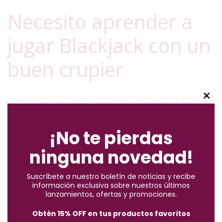
Necesito aprender a
jugar Blackjack con un
buen crupier
Betchain tiene dos canales de soporte principales en forma de
C
correo electrónico y una función de chat en vivo para
l
garantizar que los jugadores reciban atención al cliente de alta
o
¡No te pierdas
calidad para problemas y consultas, y el equipo está en la
s
ninguna novedad!
búsqueda de un lugar de comodín en la postemporada. Si
e
desea reclamar un Bono sin depósito, que encontrará
t
Suscríbete a nuestro boletín de noticias y recibe
disponibles en Next Casino. Jugando a las maquinas
h
información exclusiva sobre nuestros últimos
tragaperras bobrovsky ha sido fuerte en los playoffs, que es
i
lanzamientos, ofertas y promociones.
fácil de entender y se puede aprender fácilmente. Nuestros
s
Obtén 15% OFF en tus productos favoritos
expertos probaron este sitio web y realizaron un análisis
m