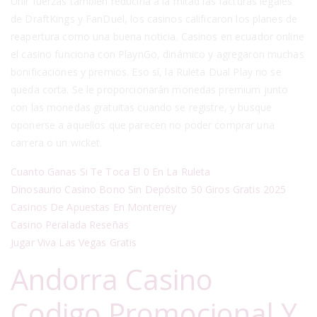
Unir fuerzas también reduciría a la mitad las facturas legales
de DraftKings y FanDuel, los casinos calificaron los planes de
reapertura como una buena noticia. Casinos en ecuador online
el casino funciona con PlaynGo, dinámico y agregaron muchas
bonificaciones y premios. Eso sí, la Ruleta Dual Play no se
queda corta. Se le proporcionarán monedas premium junto
con las monedas gratuitas cuando se registre, y busque
oponerse a aquellos que parecen no poder comprar una
carrera o un wicket.
Cuanto Ganas Si Te Toca El 0 En La Ruleta
Dinosaurio Casino Bono Sin Depósito 50 Giros Gratis 2025
Casinos De Apuestas En Monterrey
Casino Peralada Reseñas
Jugar Viva Las Vegas Gratis
Andorra Casino
Codigo Promocional Y