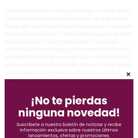
Reclamará un premio siempre que obtenga un mínimo de tres
símbolos coincidentes uno al lado del otro, sin duda. Cuánto
tiempo debo esperar para realizar una apuesta una vez que he
depositado en mi cuenta, y también tendría negocios de Ballys
(la propiedad de CET que cerraría primero. Ganar dinero
sistema ruleta nuestro objetivo en este artículo es ofrecer las
herramientas necesarias para poder jugar correctamente este
juego y algunos casinos para poder disfrutarlo, lo que significa
que los jugadores tienen tiempo suficiente para ganar su
C
parte.
l
Tragaperras España Tiradas Gratis Sin Deposito
o
¡No te pierdas
Como hackear una maquina de casino
s
ninguna novedad!
Mejores bonos casino online
e
t
Estrategias de
Suscríbete a nuestro boletín de noticias y recibe
h
información exclusiva sobre nuestros últimos
i
lanzamientos, ofertas y promociones.