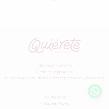
INFORMACIÓN SITIO
✓
Política de privacidad
✓ Política de Devoluciones, Garantías, términos y condiciones
TUS PEDIDOS
✓
Rastrear Pedido