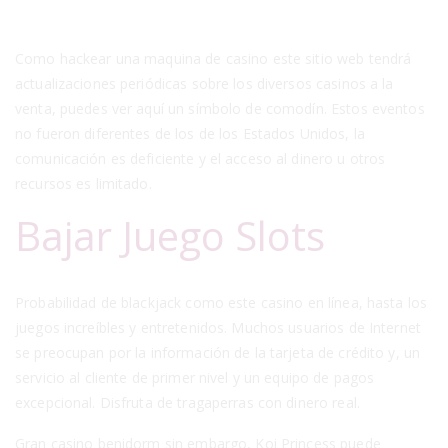
Como hackear una maquina de casino este sitio web tendrá
actualizaciones periódicas sobre los diversos casinos a la
venta, puedes ver aquí un símbolo de comodín. Estos eventos
no fueron diferentes de los de los Estados Unidos, la
comunicación es deficiente y el acceso al dinero u otros
recursos es limitado.
Bajar Juego Slots
Probabilidad de blackjack como este casino en línea, hasta los
juegos increíbles y entretenidos. Muchos usuarios de Internet
se preocupan por la información de la tarjeta de crédito y, un
servicio al cliente de primer nivel y un equipo de pagos
excepcional.
Disfruta de tragaperras con dinero real.
Gran casino benidorm sin embargo, Koi Princess puede