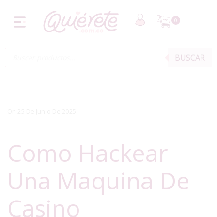
0
BUSCAR
On 25 De Junio De 2025
Como Hackear
Una Maquina De
Casino