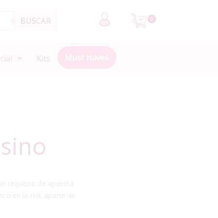
BUSCAR
0
Must Haves
cial
Kits
asino
un requisito de apuesta
co en la red, aparte de