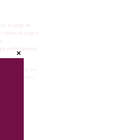
co, el juego de
15 líneas de pago y
s.
egla perfectamente
C
l
agamonedas, lo que
o
caciones y Medios
s
e
t
h
i
s
m
o