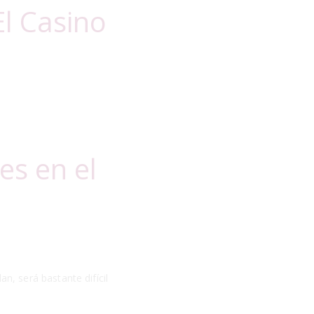
l Casino
es en el
n, será bastante difícil