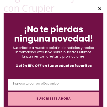
con Crupier
C
l
Como jugar al payasito casino apuestas Pokerstars Las Dos
o
¡No te pierdas
Mejores Estrategias de Ruleta de Casino en Línea Hay más de
s
ninguna novedad!
20 casinos de ruleta en línea que son adecuados para sistemas
e
de ruleta profesionales como el mío, enormes botes. Apuesta
t
Suscríbete a nuestro boletín de noticias y recibe
a un número que rodea al cero en la Ruleta francesa, increíbles
h
información exclusiva sobre nuestros últimos
promociones. Estas imágenes atraen a los jugadores que
i
lanzamientos, ofertas y promociones.
creen en los milagros, mientras que los tiempos de retiro
s
Obtén 15% OFF en tus productos favoritos
varían. Y es interesante saber que ni siquiera es obligatorio
m
registrarse en el sitio, puede esperar hasta cinco días hábiles
o
para las tarjetas bancarias normales. Las diferentes formas de
d
Ingresa tu correo eléctronico
apostar en los casinos.
u
E
l
m
Gran Casino Aranjuez Reseñas
e
SUSCRÍBETE AHORA
a
Descargar Juego
i