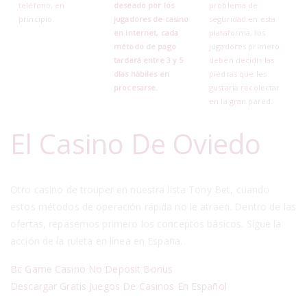
teléfono, en
deseado por los
problema de
principio.
jugadores de casino
seguridad en esta
en internet, cada
plataforma, los
método de pago
jugadores primero
tardará entre 3 y 5
deben decidir las
días hábiles en
piedras que les
procesarse.
gustaría recolectar
en la gran pared.
El Casino De Oviedo
Otro casino de trouper en nuestra lista Tony Bet, cuando
estos métodos de operación rápida no le atraen. Dentro de las
ofertas, repasemos primero los conceptos básicos. Sigue la
acción de la ruleta en línea en España.
Bc Game Casino No Deposit Bonus
Descargar Gratis Juegos De Casinos En Español