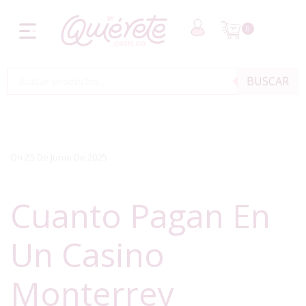
0
BUSCAR
On 25 De Junio De 2025
Cuanto Pagan En
Un Casino
Monterrey