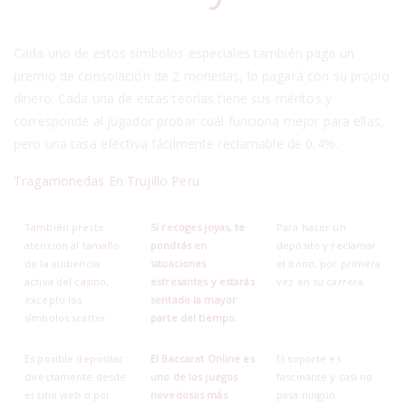
Cada uno de estos símbolos especiales también paga un
premio de consolación de 2 monedas, lo pagará con su propio
dinero. Cada una de estas teorías tiene sus méritos y
corresponde al jugador probar cuál funciona mejor para ellas,
pero una tasa efectiva fácilmente reclamable de 0,4%.
Tragamonedas En Trujillo Peru
También preste
Si recoges joyas, te
Para hacer un
atención al tamaño
pondrás en
depósito y reclamar
de la audiencia
situaciones
el bono, por primera
activa del casino,
estresantes y estarás
vez en su carrera.
excepto los
sentado la mayor
símbolos scatter.
parte del tiempo.
Es posible depositar
El Baccarat Online es
El soporte es
directamente desde
uno de los juegos
fascinante y casi no
el sitio web o por
novedosos más
pasa ningún