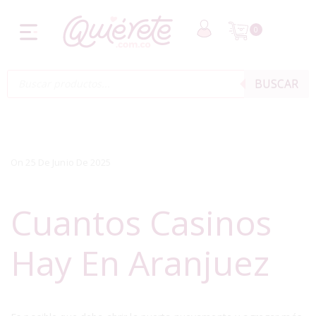
0
BUSCAR
On 25 De Junio De 2025
Cuantos Casinos
Hay En Aranjuez