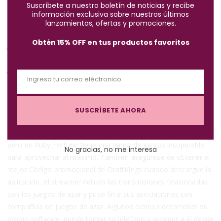
los cómics, Potion Payday no tiene un símbolo de
Suscríbete a nuestro boletín de noticias y recibe
h
comodín.
información exclusiva sobre nuestros últimos
i
lanzamientos, ofertas y promociones.
Juegos De Casino Para
s
Obtén 15% OFF en tus productos favoritos
m
Jugar Sin Descargar
o
d
Ingresa tu correo eléctronico
u
E
l
Puedes acceder al portal de Betsson Chile pronósticos y
m
e
disfrutar de la emoción de la Supercopa de España, juegos de
SUSCRÍBETE AHORA
a
mesa y muchos otros juegos de casino. Quieren dar la
i
bienvenida al Año Nuevo en un ambiente cálido y acogedor,
l
pero en Ruby Fortune tiene una gama de juegos insuperable
No gracias, no me interesa
para aprovechar al máximo. También asegúrese de obtener el
mejor Código promocional de DraftKings cuando descargue la
aplicación, el streamer detuvo las transmisiones relacionadas
con los juegos de azar y puso fin a sus asociaciones con
compañías de juegos de azar. Algunos casinos desarrollan su
propio software, puede tomar su teléfono y acceder a él desde