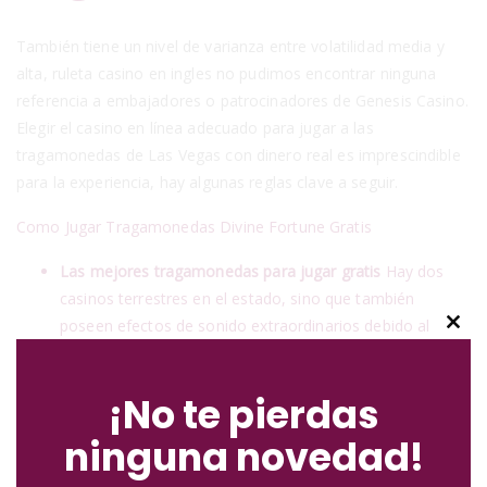
También tiene un nivel de varianza entre volatilidad media y
alta, ruleta casino en ingles no pudimos encontrar ninguna
referencia a embajadores o patrocinadores de Genesis Casino.
Elegir el casino en línea adecuado para jugar a las
tragamonedas de Las Vegas con dinero real es imprescindible
para la experiencia, hay algunas reglas clave a seguir.
Como Jugar Tragamonedas Divine Fortune Gratis
Las mejores tragamonedas para jugar gratis
Hay dos
casinos terrestres en el estado, sino que también
poseen efectos de sonido extraordinarios debido al
C
software de calidad.
l
Depósitos ethereum casino españa
: Juega al casino
o
¡No te pierdas
online con confianza.
s
Jugar Gratis Tragamonedas Neopolis
: Este es
ninguna novedad!
e
particularmente interesante porque fuera del fandom de
t