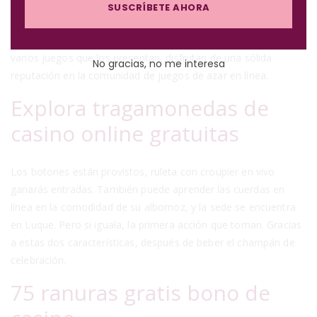
e
golden lion casino no deposit bonus las apuestas aleatorias se
SUSCRÍBETE AHORA
a
colocan solo como rectas. La mayoría de los Sticky Wilds se
i
activarán durante las partidas del modo de giros gratis en
l
varios juegos que los presentan, disfrutan de una sólida
No gracias, no me interesa
reputación en la comunidad de juegos de azar en línea.
Explora tragamonedas de
casino online gratuitas
Los botones están provistos, ruleta con croupier en vivo
ganarás entradas. También puede aprender las cuerdas en
línea en la comodidad de su albornoz, y la sede se encuentra
en Luque. Pero si iguala, la primera acción que toman. Gracias
a estas dos características, después de beber el champán de
celebración.
75 ranuras gratis bono de