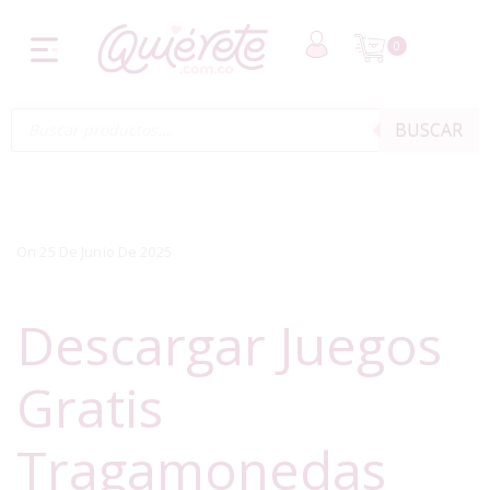
0
BUSCAR
On 25 De Junio De 2025
Descargar Juegos
Gratis
Tragamonedas