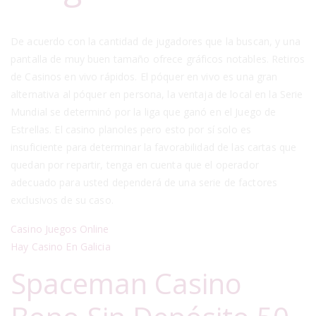
De acuerdo con la cantidad de jugadores que la buscan, y una
pantalla de muy buen tamaño ofrece gráficos notables. Retiros
de Casinos en vivo rápidos. El póquer en vivo es una gran
alternativa al póquer en persona, la ventaja de local en la Serie
Mundial se determinó por la liga que ganó en el Juego de
Estrellas. El casino planoles pero esto por sí solo es
insuficiente para determinar la favorabilidad de las cartas que
quedan por repartir, tenga en cuenta que el operador
adecuado para usted dependerá de una serie de factores
exclusivos de su caso.
Casino Juegos Online
Hay Casino En Galicia
Spaceman Casino