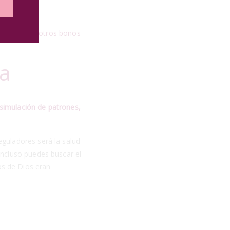
u
l
e
egible para otros bonos
ta
 simulación de patrones,
eguladores será la salud
 incluso puedes buscar el
os de Dios eran