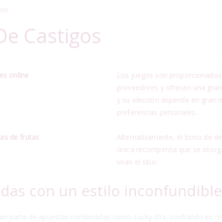
tro
De Castigos
es online
Los juegos son proporcionados
proveedores y ofrecen una gran
y su elección depende en gran 
preferencias personales.
s de frutas
Alternativamente, el bono de dep
única recompensa que se otorga
usan el sitio.
as con un estilo inconfundible
n parte de apuestas combinadas como Lucky 31s, confiando en reci