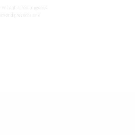
de encontrar los mayores
iamond presenta una