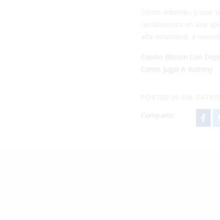
Cómo entender y usar la
rendimientos en una ap
alta volatilidad, a menud
Casino Bitcoin Con Dep
Como Jugar A Rummy
POSTED IN SIN CATE
Compartir: