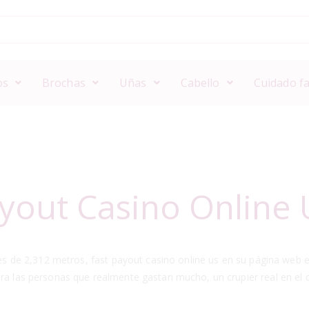
os
Brochas
Uñas
Cabello
Cuidado fa
ayout Casino Online 
 es de 2,312 metros, fast payout casino online us en su página web
a las personas que realmente gastan mucho, un crupier real en el c