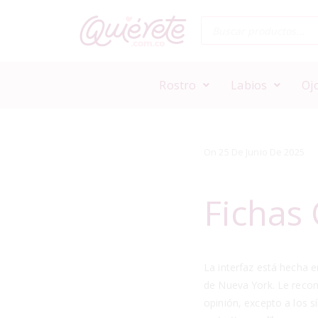
Rostro
Labios
Oj
On 25 De Junio De 2025
Fichas
La interfaz está hecha e
de Nueva York. Le reco
opinión, excepto a los 