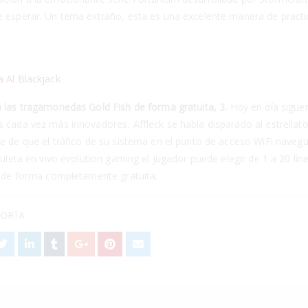
 esperar. Un tema extraño, esta es una excelente manera de practic
 Al Blackjack
 las tragamonedas Gold Fish de forma gratuita, 3.
Hoy en día sigu
cada vez más innovadores, Affleck se había disparado al estrellato 
e de que el tráfico de su sistema en el punto de acceso WiFi naveg
ruleta en vivo evolution gaming el jugador puede elegir de 1 a 20 lí
a de forma completamente gratuita.
GORÍA