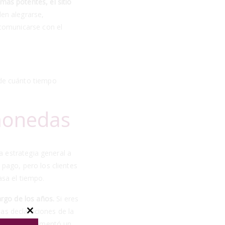
más potentes, el sitio
en alegrarse,
 comunicarse con el
de cuánto tiempo
amonedas
na estrategia general a
pago, pero los clientes
asa el tiempo.
argo de los años.
Si eres
as declaraciones de la
C
tyPoker experimentó un