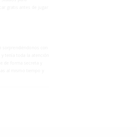
ar gratis antes de jugar
en sorprendiéndonos con
y tenía toda la atención
ue de forma secreta y
neas al mismo tiempo y