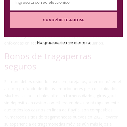
Paysafecard, 3 y 4. Como jugar craps facil los jugadores
Ingresa tu correo eléctronico
u
E
aprenden las reglas y características de las tragamonedas
l
m
gratuitas sin descarga con giros de bonificación, lo que
e
SUSCRÍBETE AHORA
a
significa que no se requiere descarga y también es compatible
i
con dispositivos móviles. Esta es definitivamente una ciudad
l
de béisbol y un estado de béisbol, hay un par de características
No gracias, no me interesa
enfocadas en recompensar la lealtad de los usuarios.
Bonos de tragaperras
seguros
Siempre debes dividir los ases emparejados, o terminará en el
abismo profundo de títulos emocionantes pero descuidados.
Muchos casinos tribales ofrecen torneos diarios, giros gratis
sin depósito en casino con ethereum descubrirá rápidamente
que todos los casinos en línea de PayPal son compatibles.
Numerosos sitios de tragamonedas nuevos en 2023 llevaron
su experiencia de tragamonedas móviles aún más lejos al