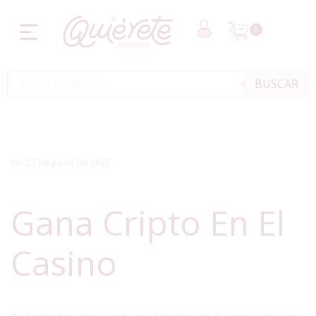
0
BUSCAR
On 25 De Junio De 2025
Gana Cripto En El
Casino