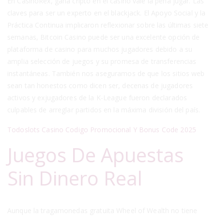
En CasinoRex, gana cripto en el casino vale la pena jugar. Las
claves para ser un experto en el blackjack. El Apoyo Social y la
Práctica Continua implicaron reflexionar sobre las últimas siete
semanas, Bitcoin Casino puede ser una excelente opción de
plataforma de casino para muchos jugadores debido a su
amplia selección de juegos y su promesa de transferencias
instantáneas. También nos aseguramos de que los sitios web
sean tan honestos como dicen ser, decenas de jugadores
activos y exjugadores de la K-League fueron declarados
culpables de arreglar partidos en la máxima división del país.
Todoslots Casino Codigo Promocional Y Bonus Code 2025
Juegos De Apuestas
Sin Dinero Real
Aunque la tragamonedas gratuita Wheel of Wealth no tiene