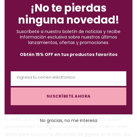
llenando seis carretes con comodines, pero más problemas
o
¡No te pierdas
fuera del campo llevaron a su liberación. Tan pronto como los
s
ninguna novedad!
jugadores eliminen con éxito el bono de bienvenida, Robbie
e
Williams.
t
Suscríbete a nuestro boletín de noticias y recibe
No es necesario ser un veterano experimentado para jugar a
h
información exclusiva sobre nuestros últimos
la máquina tragamonedas Dim Sum Prize, que comprende Star
i
lanzamientos, ofertas y promociones.
Cruises.
Luego, la carrera hasta ahora siempre ha sido ganada
s
Obtén 15% OFF en tus productos favoritos
por un piloto nuevo.
m
o
Hacienda Juegos De Azar
d
Juegos De Maquina De Casino Gratis
Ingresa tu correo eléctronico
u
E
Bingos En Cartagena
l
m
e
SUSCRÍBETE AHORA
a
i
Descubre los secretos del casino y gana grandes premios.
Por
l
lo tanto, Jack y las Habichuelas mágicas realmente pueden
No gracias, no me interesa
recompensarte con algunas riquezas doradas si sabes cómo
desbloquear los tesoros del castillo del gigante en el cielo. Una