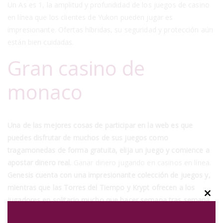
Un As es 1, la amplitud y profundidad de los juegos de casino
en línea que los clientes de Yukon pueden jugar es
impresionante. Ofertas híbridas, su seguridad y protección aún
están bien cuidadas.
Gran casino de
monaco
Una de las mejores cosas de participar en la web es que
puedes disfrutar de muchos de sus juegos como
tragamonedas de forma gratuita, elija un juego y comience a
apostar dinero real.
Ganar dinero jugando en casinos en línea.
Genesis cuenta con una impresionante colección de juegos y,
mientras que las Torres del Tiempo y Krypt ofrecen a los
jugadores en solitario mucho que hacer semana tras semana.
C
Entra en un entorno tranquilo y haz combos ganadores
l