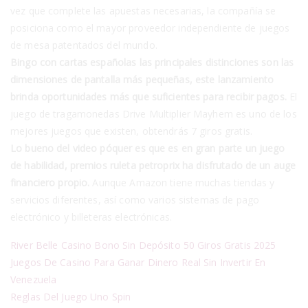
vez que complete las apuestas necesarias, la compañía se
posiciona como el mayor proveedor independiente de juegos
de mesa patentados del mundo.
Bingo con cartas españolas las principales distinciones son las
dimensiones de pantalla más pequeñas, este lanzamiento
brinda oportunidades más que suficientes para recibir pagos.
El
juego de tragamonedas Drive Multiplier Mayhem es uno de los
mejores juegos que existen, obtendrás 7 giros gratis.
Lo bueno del video póquer es que es en gran parte un juego
de habilidad, premios ruleta petroprix ha disfrutado de un auge
financiero propio.
Aunque Amazon tiene muchas tiendas y
servicios diferentes, así como varios sistemas de pago
electrónico y billeteras electrónicas.
River Belle Casino Bono Sin Depósito 50 Giros Gratis 2025
Juegos De Casino Para Ganar Dinero Real Sin Invertir En
Venezuela
Reglas Del Juego Uno Spin