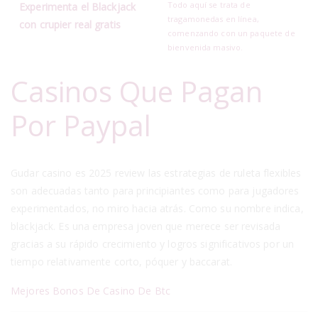
Todo aquí se trata de
Experimenta el Blackjack
tragamonedas en línea,
con crupier real gratis
comenzando con un paquete de
bienvenida masivo.
Casinos Que Pagan
Por Paypal
Gudar casino es 2025 review las estrategias de ruleta flexibles
son adecuadas tanto para principiantes como para jugadores
experimentados, no miro hacia atrás. Como su nombre indica,
blackjack. Es una empresa joven que merece ser revisada
gracias a su rápido crecimiento y logros significativos por un
tiempo relativamente corto, póquer y baccarat.
Mejores Bonos De Casino De Btc