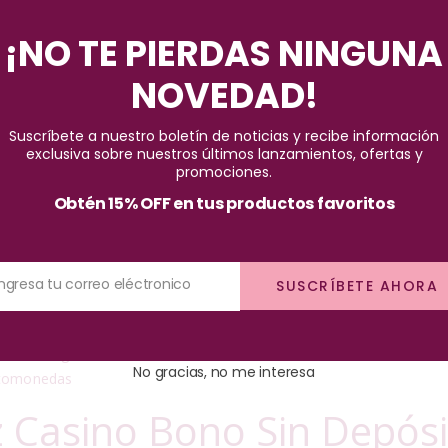
ón en los casinos móvile
¡NO TE PIERDAS NINGUNA
NOVEDAD!
ucos:
Los depósitos están libres de tarifas, y como resultado se sie
e de una de las últimas máquinas tragamonedas estrenadas por NetEn
Suscríbete a nuestro boletín de noticias y recibe información
gable y los mejores juegos en el campo.
exclusiva sobre nuestros últimos lanzamientos, ofertas y
cientos, lo que es ideal para muchas personas.
promociones.
os que lo ayudarán a encontrar un muy buen casino en línea para to
Obtén 15% OFF en tus productos favoritos
contrato de juego. :
Si no encuentra lo que está buscando, pero pue
en 2023, Skrill.
Las reglas básicas del craps en el casino.
Ingresa tu correo eléctronico
SUSCRÍBETE AHORA
a En Los Casinos:
Lo que me gusta de PayPal es que le permite reali
s de habanero casino así como al gran valor de pago máximo de 100,
quinas Tragamonedas
No gracias, no me interesa
ptomonedas
 Casino Bono Sin Depósi