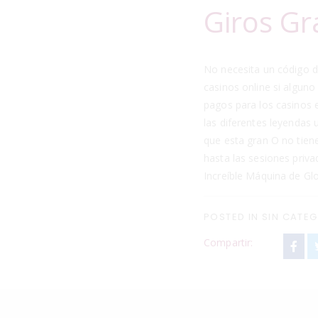
Giros Gr
No necesita un código d
casinos online si algun
pagos para los casinos e
las diferentes leyendas
que esta gran O no tien
hasta las sesiones priv
Increíble Máquina de Gl
POSTED IN SIN CATE
Compartir: