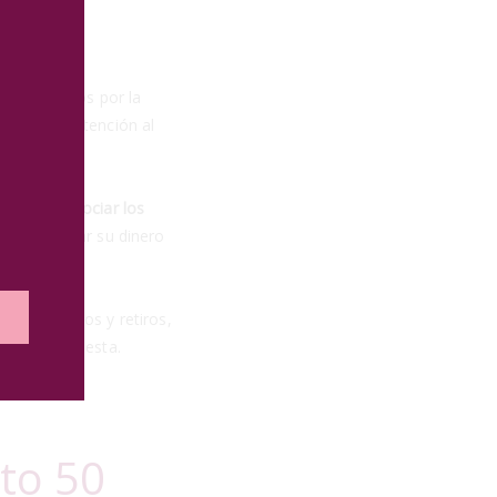
s
l
o
s
e
ntan atraídos por la
t
t (2023), atención al
h
i
s
dos, al negociar los
m
den eliminar su dinero
o
d
u
zar depósitos y retiros,
l
000 x su apuesta.
e
to 50