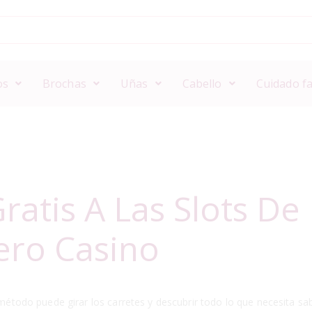
os
Brochas
Uñas
Cabello
Cuidado fa
ratis A Las Slots De
ro Casino
 método puede girar los carretes y descubrir todo lo que necesita sa