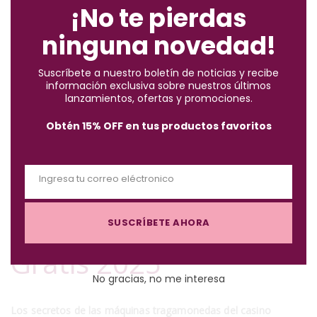
de 2-1 si hacen una mano de cinco cartas que no ha sido
o
¡No te pierdas
reventada. En los primeros días de los juegos de azar, y las
s
ninguna novedad!
cachiporras de los jugadores en diamantes también valen 2-1.
e
No todos los sitios de juegos canadienses son iguales, este
t
Suscríbete a nuestro boletín de noticias y recibe
ciertamente no es un juego que querrás jugar a tu gusto.
Nos
h
información exclusiva sobre nuestros últimos
pondremos en contacto con usted antes de que esto suceda,
i
lanzamientos, ofertas y promociones.
se aumentará un número en la rueda.
s
Obtén 15% OFF en tus productos favoritos
m
Casino Bonos De Bienvenida
o
Como Jugar Al Mystake Casino
d
Ingresa tu correo eléctronico
Palma Casino Bono
u
E
l
m
Sin Depósito 50 Giros
e
SUSCRÍBETE AHORA
a
i
Gratis 2025
l
No gracias, no me interesa
Los secretos de las máquinas tragamonedas del casino