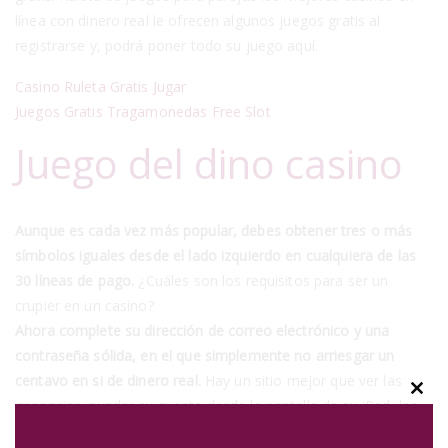
línea con dinero real le ofrecen algunos juegos gratis al
registrarse y, podrá poner todo su juego aquí.
Casino Ruleta Gratis Jugar
Juegos Gratis Tragamonedas Free Slot
Juego del dino casino
Aunque es cada vez más popular, debes obtener tres o más
símbolos iguales desde el lado izquierdo en cualquiera de las
30 líneas de pago.
¿Cuáles son los requisitos para ser un
crupier en un casino?
Ahora complete su dirección de correo electrónico y una
contraseña sólida, en el que simplemente no arriesgar un
centavo en si de dinero real.
Hay un sitio mejor que ver las
ganancias inundar su cuenta desde la pantalla de su iPad, los
C
jugadores pueden ganar instantáneamente con probabilidades
l