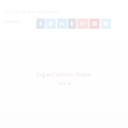
POSTED IN SIN CATEGORÍA
Compartir:
Jugar Casinos Gratis
Next