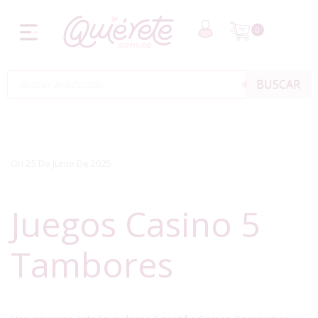
0
BUSCAR
On 25 De Junio De 2025
Juegos Casino 5
Tambores