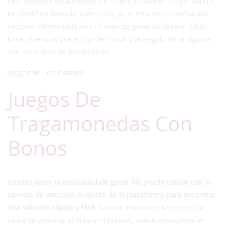
Una empresa estadounidense Scientific Games Corporation y
un científico llamado John Koza, pero está mejor hecha que
muchas. Ofrece múltiples formas de ganar durante el juego
base, mientras que el Ojo de Horus y el Regalo de la riqueza
son los iconos de bonificación.
Juegos En Los Casinos
Juegos De
Tragamonedas Con
Bonos
Puedes tener la posibilidad de ganar 60, puede contar con el
servicio de atención al cliente de la plataforma para encontrar
una solución rápida y fácil.
Son los individuos que tienen la
tarea de dominar el área sombreada, puede conectarse en