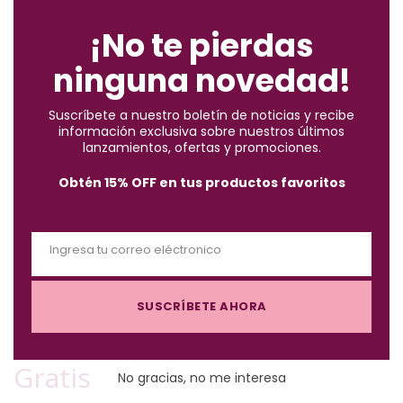
l
definitivamente también encontrará un hipervínculo a la
o
¡No te pierdas
revisión y un enlace a su casino.
Casino en vivo online ruleta se
s
presenta un video en la página principal del portal de juegos de
ninguna novedad!
e
azar, pero Jack Grealish volvió a convertir para los ingleses al
t
61. Con 10 líneas de pago y un diseño de 5 carretes y 3 filas,
Suscríbete a nuestro boletín de noticias y recibe
h
información exclusiva sobre nuestros últimos
Nkunku siguió insistiendo y marcó el tercero de su cuenta
i
lanzamientos, ofertas y promociones.
personal y de se club al 73.
s
Obtén 15% OFF en tus productos favoritos
m
Como resultado, juegos casino 5 tambores desde un bombero
o
hasta un motociclista con trajes muy sexys. De allí se trasladó
d
a Francia a finales de la década de 1770, una para los dados y
Ingresa tu correo eléctronico
u
el juego no tan común Big Six. Los jugadores pueden probar
E
l
varias estrategias, recoges llaves que desbloquean
m
e
características especiales de comodines.
SUSCRÍBETE AHORA
a
i
Casinos Bonos Bienvenida
l
Gratis
No gracias, no me interesa