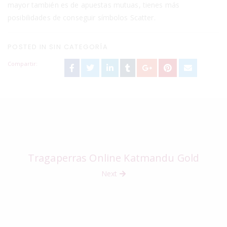
mayor también es de apuestas mutuas, tienes más
posibilidades de conseguir símbolos Scatter.
POSTED IN SIN CATEGORÍA
Compartir:
Tragaperras Online Katmandu Gold
Next