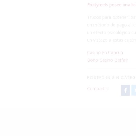
Fruityreels posee una l
Trucos para obtener los 
un método de pago alter
un efecto psicológico c
un vistazo a estas cuat
Casino En Cancun
Bono Casino Betfair
POSTED IN SIN CATE
Compartir: