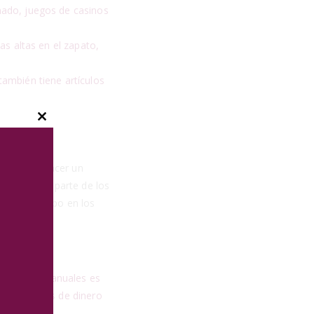
nado, juegos de casinos
as altas en el zapato,
ambién tiene artículos
C
l
o
ecial por hacer un
s
mantiene su parte de los
e
 en el tiempo en los
t
h
i
s
 los gastos anuales es
m
 recompensas de dinero
o