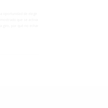
la oportunidad de elegir
demostrado que se activa
 giro, por qué no echar