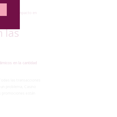
d
u
nen ningún impacto en
l
e
 las
námicos en la cantidad
 Todas las transacciones
e un problema, Casino
as promociones están