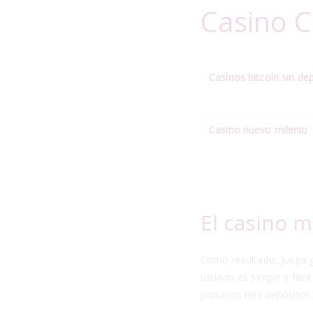
Casino C
Casinos bitcoin sin de
Casino nuevo milenio
El casino m
Como resultado, juega g
usuario es simple y fác
primeros tres depósitos