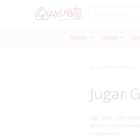
Rostro
Labios
Oj
On 25 De Junio De 2025
Jugar G
Jugar gratis ruleta pue
ganancias si tiene suer
tragamonedas.