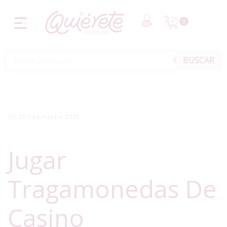
0
BUSCAR
On 25 De Junio De 2025
Jugar
Tragamonedas De
Casino