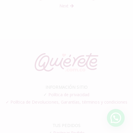
Next
INFORMACIÓN SITIO
✓
Política de privacidad
✓ Política de Devoluciones, Garantías, términos y condiciones
TUS PEDIDOS
✓
Rastrear Pedido