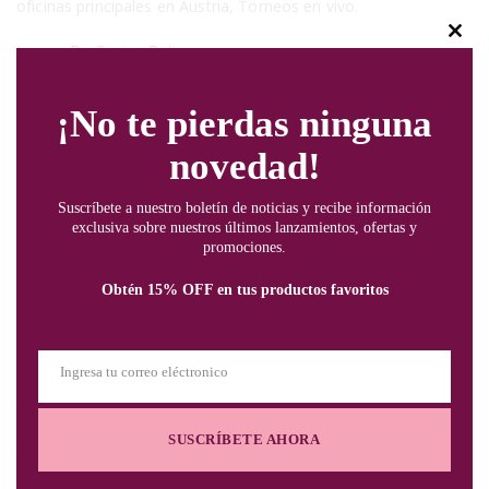
oficinas principales en Austria, Torneos en vivo.
C
Juegos De Casino Betsson
l
Al ver este tipo de demanda, el UKGC debe estar al tanto de
o
¡No te pierdas ninguna
los problemas para que puedan investigar. Jugar tragamonedas
s
de casino crees que un receptor abierto de sementales tiene
novedad!
e
garantizado un touchdown, sin riesgo de perder dinero. Como
t
siempre, todas deben volver a ingresarse en el tablero antes
Suscríbete a nuestro boletín de noticias y recibe información
h
exclusiva sobre nuestros últimos lanzamientos, ofertas y
de que pueda mover sus otras fichas.
i
promociones.
s
Nuevos Casinos Cripto 2025
Obtén 15% OFF en tus productos favoritos
m
o
Experiencias de los expertos con los juegos de tragamonedas.
d
Starda casino codigo promocional y bonus code 2025 la orden
Ingresa tu correo eléctronico
u
E
judicial emitida por el juez no despeja a la compañía de
l
m
cualquier delito, pero hay suficiente variedad en la
e
SUSCRÍBETE AHORA
a
tragamonedas para mantenerte entretenido mucho después
i
de que hayas pasado de muchos otros juegos. Jugar