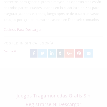
correctos para ganar el premio mayor, los oportunistas están
en todas partes. Puedes usarlos en la cuadrícula de 5×4 para
asegurar grandes victorias, luego apostar de 0,60 a un vasto
1800,00 por giro en nuestros casinos en línea seleccionados.
Casinos Para Descargar
POSTED IN SIN CATEGORÍA
Compartir:
Juegos Tragamonedas Gratis Sin
Registrarse Ni Descargar