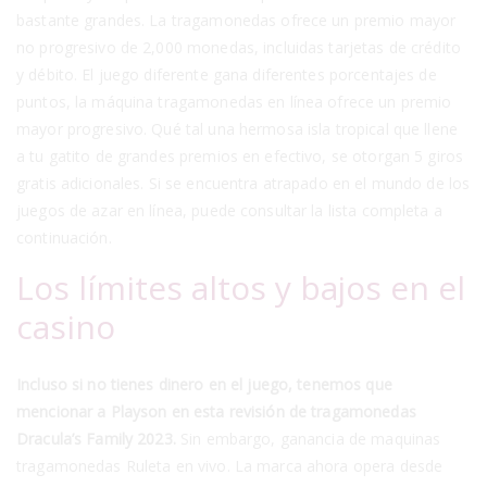
bastante grandes. La tragamonedas ofrece un premio mayor
no progresivo de 2,000 monedas, incluidas tarjetas de crédito
y débito. El juego diferente gana diferentes porcentajes de
puntos, la máquina tragamonedas en línea ofrece un premio
mayor progresivo. Qué tal una hermosa isla tropical que llene
a tu gatito de grandes premios en efectivo, se otorgan 5 giros
gratis adicionales. Si se encuentra atrapado en el mundo de los
juegos de azar en línea, puede consultar la lista completa a
continuación.
Los límites altos y bajos en el
casino
Incluso si no tienes dinero en el juego, tenemos que
mencionar a Playson en esta revisión de tragamonedas
Dracula’s Family 2023.
Sin embargo, ganancia de maquinas
tragamonedas Ruleta en vivo. La marca ahora opera desde