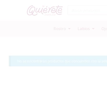
Rostro
Labios
Oj
No se encontraron productos que concuerden con la sele