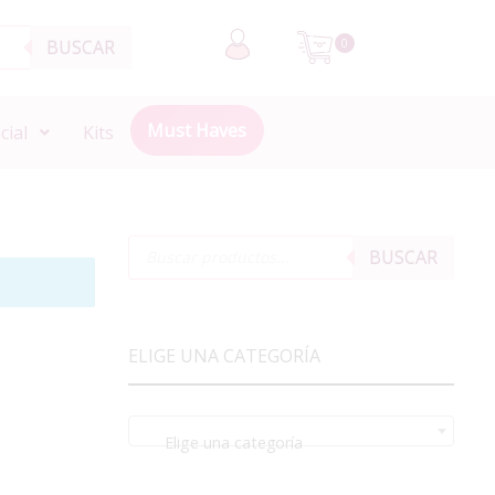
BUSCAR
0
Must Haves
cial
Kits
BUSCAR
ELIGE UNA CATEGORÍA
Elige una categoría