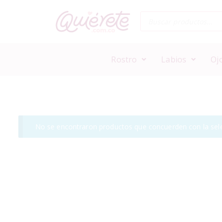
Rostro
Labios
Oj
No se encontraron productos que concuerden con la sele