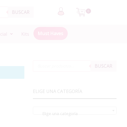
BUSCAR
0
Must Haves
cial
Kits
BUSCAR
ELIGE UNA CATEGORÍA
Elige una categoría