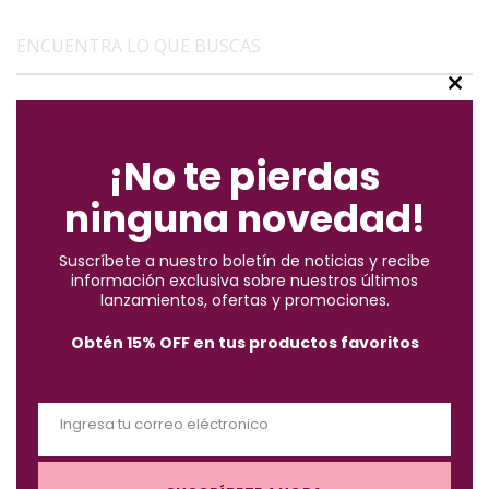
ENCUENTRA LO QUE BUSCAS
C
l
(2)
Accesorios
o
¡No te pierdas
s
ninguna novedad!
(10)
Brochas
e
t
Suscríbete a nuestro boletín de noticias y recibe
h
(57)
información exclusiva sobre nuestros últimos
Cabello
i
lanzamientos, ofertas y promociones.
s
Obtén 15% OFF en tus productos favoritos
m
(122)
Maquillaje
o
d
(3)
Must-Haves X $1.000
Ingresa tu correo eléctronico
u
E
l
m
e