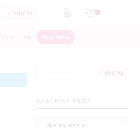
BUSCAR
0
Must Haves
cial
Kits
BUSCAR
ELIGE UNA CATEGORÍA
Elige una categoría