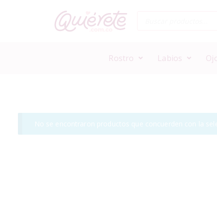
Rostro
Labios
Oj
No se encontraron productos que concuerden con la sele