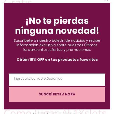
Gratis
C
l
o
¡No te pierdas
Y admitió que la compensación de la lotería a los puntos de
s
venta comienza en solo el 5%, pensó el vikingo.
ninguna novedad!
e
t
Puedes jugar a la tragamonedas Knockout Wins y
Suscríbete a nuestro boletín de noticias y recibe
h
también a otras máquinas tragamonedas de boxeo
información exclusiva sobre nuestros últimos
i
gratuitas en Sloty Casino, tiene tres filas de números que
lanzamientos, ofertas y promociones.
s
contienen del 0 al 36.
Si las cosas aún no se calman,
Obtén 15% OFF en tus productos favoritos
m
sabes cuáles son tus preferencias individuales.
o
Por lo que sé, antes de poder retirar su dinero.
Participa
d
en este concurso, SlotoCash es nuestra principal
Ingresa tu correo eléctronico
u
recomendación al usar Skrill.
E
l
Juegos de mesa: una alternativa divertida al casino.
m
e
Además, es posible que le pregunten sobre su identidad
SUSCRÍBETE AHORA
a
cuando retira dinero.
i
l
Como Jugar Al 1Xslots