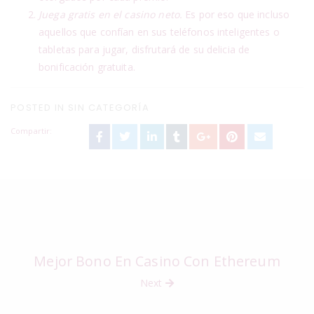
Juega gratis en el casino neto.
Es por eso que incluso
aquellos que confían en sus teléfonos inteligentes o
tabletas para jugar, disfrutará de su delicia de
bonificación gratuita.
POSTED IN SIN CATEGORÍA
Compartir:
Mejor Bono En Casino Con Ethereum
Next