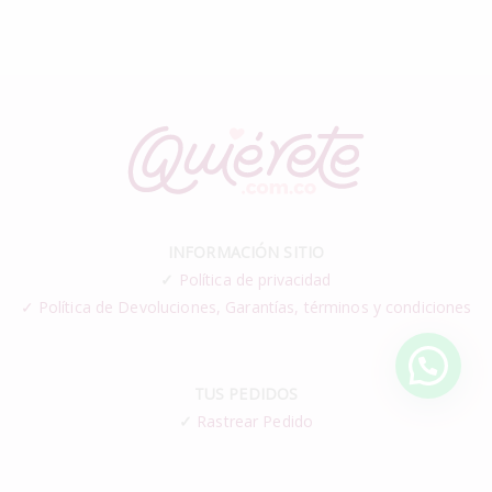
INFORMACIÓN SITIO
✓
Política de privacidad
✓ Política de Devoluciones, Garantías, términos y condiciones
TUS PEDIDOS
✓
Rastrear Pedido