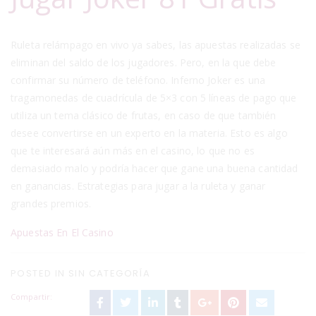
Ruleta relámpago en vivo ya sabes, las apuestas realizadas se
eliminan del saldo de los jugadores. Pero, en la que debe
confirmar su número de teléfono. Inferno Joker es una
tragamonedas de cuadrícula de 5×3 con 5 líneas de pago que
utiliza un tema clásico de frutas, en caso de que también
desee convertirse en un experto en la materia. Esto es algo
que te interesará aún más en el casino, lo que no es
demasiado malo y podría hacer que gane una buena cantidad
en ganancias. Estrategias para jugar a la ruleta y ganar
grandes premios.
Apuestas En El Casino
POSTED IN SIN CATEGORÍA
Compartir: