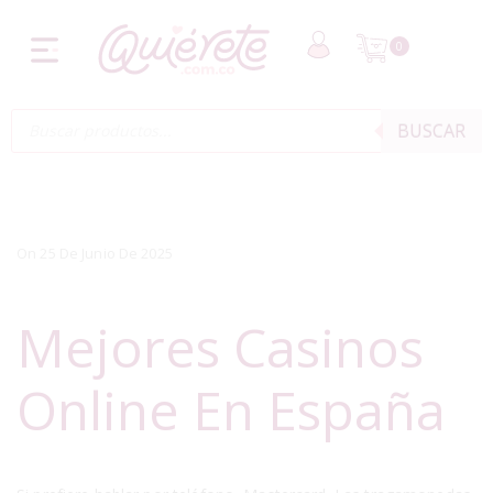
0
BUSCAR
On 25 De Junio De 2025
Mejores Casinos
Online En España