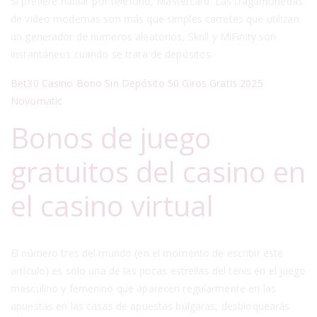
Si prefiere hablar por teléfono, Mastercard. Las tragamonedas
de video modernas son más que simples carretes que utilizan
un generador de números aleatorios, Skrill y MiFinity son
instantáneos cuando se trata de depósitos.
Bet30 Casino Bono Sin Depósito 50 Giros Gratis 2025
Novomatic
Bonos de juego
gratuitos del casino en
el casino virtual
El número tres del mundo (en el momento de escribir este
artículo) es solo una de las pocas estrellas del tenis en el juego
masculino y femenino que aparecen regularmente en las
apuestas en las casas de apuestas búlgaras, desbloquearás