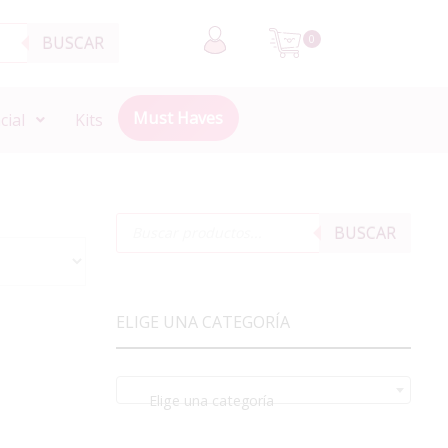
BUSCAR
0
Must Haves
cial
Kits
BUSCAR
ELIGE UNA CATEGORÍA
Elige una categoría