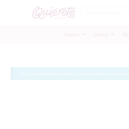
Rostro
Labios
Oj
No se encontraron productos que concuerden con la sele