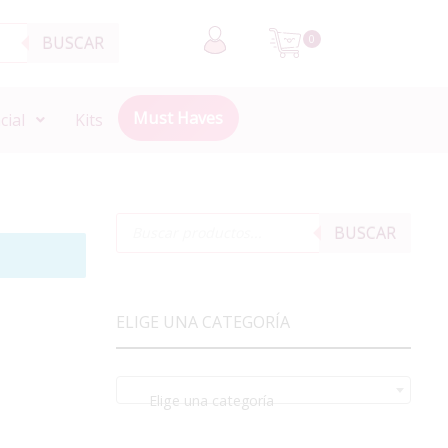
BUSCAR
0
Must Haves
cial
Kits
BUSCAR
ELIGE UNA CATEGORÍA
Elige una categoría