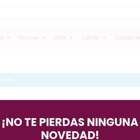
os
Brochas
Uñas
Cabello
Cuidado fa
cción.
¡NO TE PIERDAS NINGUNA
NOVEDAD!