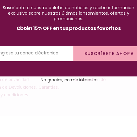
Suscríbete a nuestro boletín de noticias y recibe información
exclusiva sobre nuestros últimos lanzamientos, ofertas y
promociones.
Obtén 15% OFF en tus productos favoritos
Ingresa tu correo eléctronico
SUSCRÍBETE AHORA
CIÓN SITIO
TUS PEDIDOS
a de privacidad
✓
Rastrear Pedido
No gracias, no me interesa
a de Devoluciones, Garantías,
 y condiciones