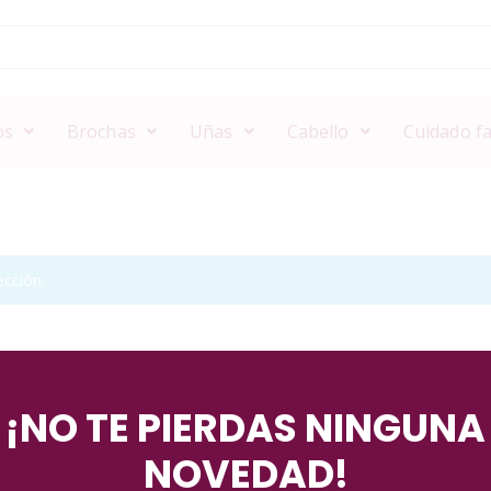
os
Brochas
Uñas
Cabello
Cuidado fa
cción.
¡NO TE PIERDAS NINGUNA
NOVEDAD!