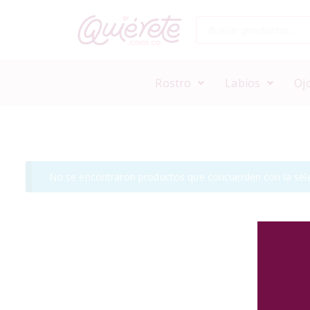
Rostro
Labios
Oj
No se encontraron productos que concuerden con la sele