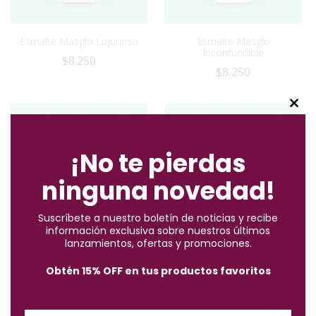
Esmalte Masglo Lujuriosa
Esmalte Masglo
Inconfundible
$
8.250
$
8.250
C
l
o
¡No te pierdas
s
ninguna novedad!
e
t
Suscríbete a nuestro boletín de noticias y recibe
h
información exclusiva sobre nuestros últimos
i
lanzamientos, ofertas y promociones.
s
Esmalte Masglo Ilusión
Esmalte Masglo Fufurufa
Obtén 15% OFF en tus productos favoritos
m
$
8.250
$
8.250
o
d