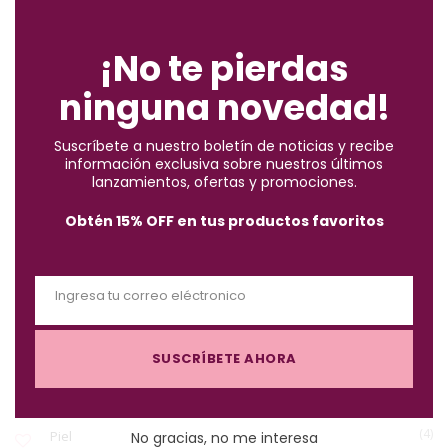
C
ENCUENTRA LO QUE BUSCAS
l
o
¡No te pierdas
s
ninguna novedad!
e
(2)
Accesorios
t
Suscríbete a nuestro boletín de noticias y recibe
h
información exclusiva sobre nuestros últimos
(10)
i
Brochas
lanzamientos, ofertas y promociones.
s
Obtén 15% OFF en tus productos favoritos
m
(57)
Cabello
o
d
Ingresa tu correo eléctronico
u
(122)
Maquillaje
E
l
m
e
SUSCRÍBETE AHORA
a
(3)
Must-Haves X $1.000
i
l
(4)
Piel
No gracias, no me interesa