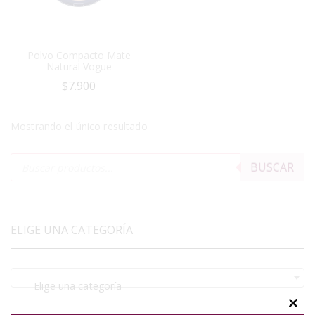
Polvo Compacto Mate
Natural Vogue
$
7.900
Mostrando el único resultado
BUSCAR
ELIGE UNA CATEGORÍA
Elige una categoría