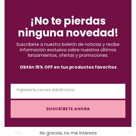
C
ENCUENTRA LO QUE BUSCAS
l
o
¡No te pierdas
s
ninguna novedad!
e
(2)
Accesorios
t
Suscríbete a nuestro boletín de noticias y recibe
h
información exclusiva sobre nuestros últimos
(10)
i
Brochas
lanzamientos, ofertas y promociones.
s
Obtén 15% OFF en tus productos favoritos
m
(57)
Cabello
o
d
Ingresa tu correo eléctronico
u
(122)
Maquillaje
E
l
m
e
SUSCRÍBETE AHORA
a
(3)
Must-Haves X $1.000
i
l
(4)
Piel
No gracias, no me interesa