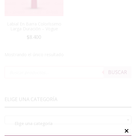
Labial En Barra Coloríssimo
Larga Duración – Vogue
$
8.400
Mostrando el único resultado
BUSCAR
ELIGE UNA CATEGORÍA
Elige una categoría