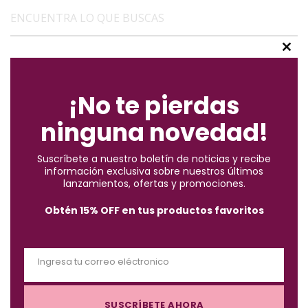
ENCUENTRA LO QUE BUSCAS
C
(2)
l
Accesorios
o
¡No te pierdas
s
(10)
Brochas
ninguna novedad!
e
t
Suscríbete a nuestro boletín de noticias y recibe
h
(57)
Cabello
información exclusiva sobre nuestros últimos
i
lanzamientos, ofertas y promociones.
s
(122)
Obtén 15% OFF en tus productos favoritos
Maquillaje
m
o
d
(3)
Must-Haves X $1.000
Ingresa tu correo eléctronico
u
E
l
m
(4)
e
Piel
SUSCRÍBETE AHORA
a