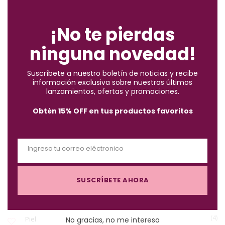
C
ENCUENTRA LO QUE BUSCAS
l
o
¡No te pierdas
s
ninguna novedad!
e
(2)
Accesorios
t
Suscríbete a nuestro boletín de noticias y recibe
h
información exclusiva sobre nuestros últimos
(10)
i
Brochas
lanzamientos, ofertas y promociones.
s
Obtén 15% OFF en tus productos favoritos
m
(57)
Cabello
o
d
Ingresa tu correo eléctronico
u
(122)
Maquillaje
E
l
m
e
SUSCRÍBETE AHORA
a
(3)
Must-Haves X $1.000
i
l
(4)
Piel
No gracias, no me interesa