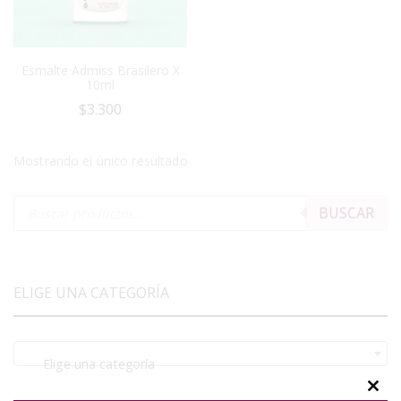
Esmalte Admiss Brasilero X
10ml
$
3.300
Mostrando el único resultado
BUSCAR
ELIGE UNA CATEGORÍA
Elige una categoría