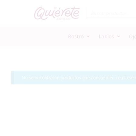
Rostro
Labios
Oj
No se encontraron productos que concuerden con la sele