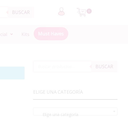
BUSCAR
0
Must Haves
cial
Kits
BUSCAR
ELIGE UNA CATEGORÍA
Elige una categoría