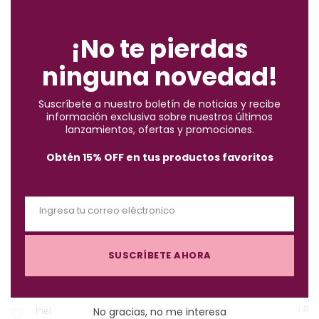
C
ENCUENTRA LO QUE BUSCAS
l
o
¡No te pierdas
s
ninguna novedad!
e
(2)
Accesorios
t
Suscríbete a nuestro boletín de noticias y recibe
h
información exclusiva sobre nuestros últimos
(10)
i
Brochas
lanzamientos, ofertas y promociones.
s
Obtén 15% OFF en tus productos favoritos
m
(57)
Cabello
o
d
Ingresa tu correo eléctronico
u
(122)
Maquillaje
E
l
m
e
SUSCRÍBETE AHORA
a
(3)
Must-Haves X $1.000
i
l
(4)
Piel
No gracias, no me interesa