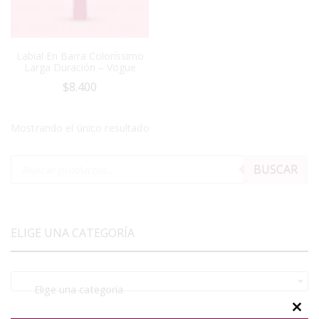
Labial En Barra Coloríssimo
Larga Duración – Vogue
$
8.400
Mostrando el único resultado
BUSCAR
ELIGE UNA CATEGORÍA
Elige una categoría