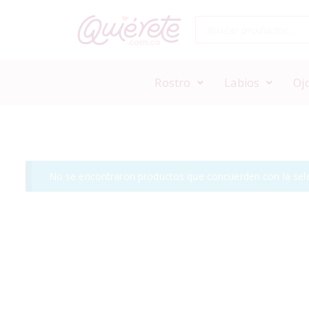
Rostro
Labios
Oj
No se encontraron productos que concuerden con la sele