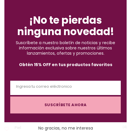
C
ENCUENTRA LO QUE BUSCAS
l
o
¡No te pierdas
s
ninguna novedad!
e
(2)
Accesorios
t
Suscríbete a nuestro boletín de noticias y recibe
h
información exclusiva sobre nuestros últimos
(10)
i
Brochas
lanzamientos, ofertas y promociones.
s
Obtén 15% OFF en tus productos favoritos
m
(57)
Cabello
o
d
Ingresa tu correo eléctronico
u
(122)
Maquillaje
E
l
m
e
SUSCRÍBETE AHORA
a
(3)
Must-Haves X $1.000
i
l
(4)
Piel
No gracias, no me interesa