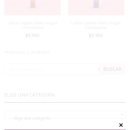
Labial Líquido Mate Vogue
Labial Líquido Mate Vogue
Coloríssimo
Coloríssimo
$
9.900
$
9.900
Mostrando 2 resultados
BUSCAR
ELIGE UNA CATEGORÍA
Elige una categoría