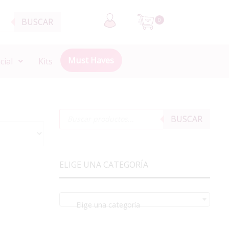
BUSCAR
0
Must Haves
cial
Kits
BUSCAR
ELIGE UNA CATEGORÍA
Elige una categoría