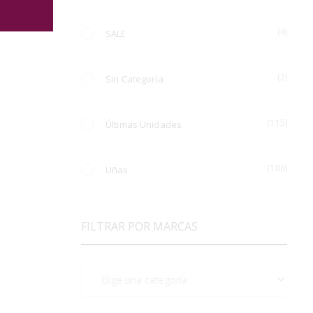
e
(4)
SALE
(2)
Sin Categoría
(115)
Últimas Unidades
(106)
Uñas
FILTRAR POR MARCAS