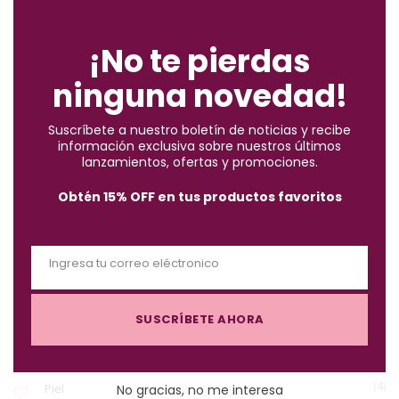
C
ENCUENTRA LO QUE BUSCAS
l
o
¡No te pierdas
s
ninguna novedad!
e
(2)
Accesorios
t
Suscríbete a nuestro boletín de noticias y recibe
h
información exclusiva sobre nuestros últimos
(10)
i
Brochas
lanzamientos, ofertas y promociones.
s
Obtén 15% OFF en tus productos favoritos
m
(57)
Cabello
o
d
Ingresa tu correo eléctronico
u
(122)
Maquillaje
E
l
m
e
SUSCRÍBETE AHORA
a
(3)
Must-Haves X $1.000
i
l
(4)
Piel
No gracias, no me interesa