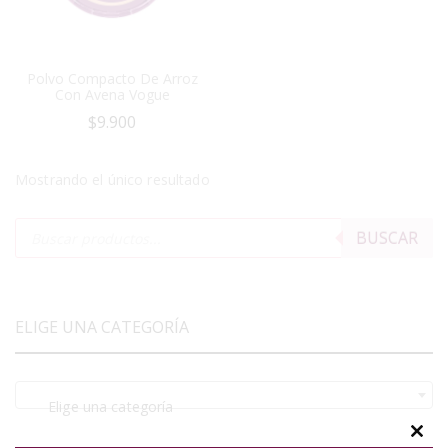
Polvo Compacto De Arroz
Con Avena Vogue
$
9.900
Mostrando el único resultado
BUSCAR
ELIGE UNA CATEGORÍA
Elige una categoría